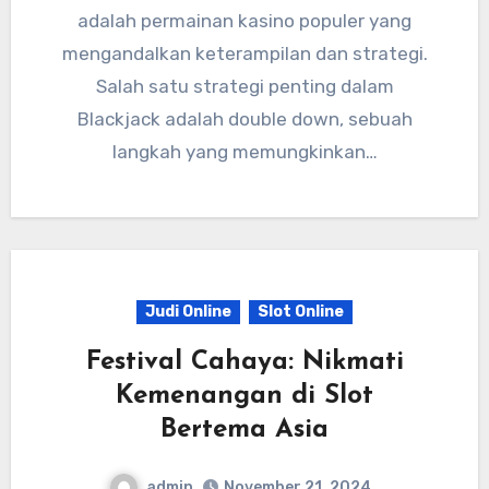
adalah permainan kasino populer yang
mengandalkan keterampilan dan strategi.
Salah satu strategi penting dalam
Blackjack adalah double down, sebuah
langkah yang memungkinkan…
Judi Online
Slot Online
Festival Cahaya: Nikmati
Kemenangan di Slot
Bertema Asia
admin
November 21, 2024