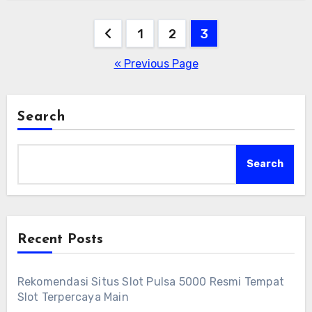
Posts
1
2
3
pagination
« Previous Page
Search
Search
Recent Posts
Rekomendasi Situs Slot Pulsa 5000 Resmi Tempat
Slot Terpercaya Main