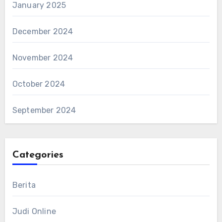
January 2025
December 2024
November 2024
October 2024
September 2024
Categories
Berita
Judi Online