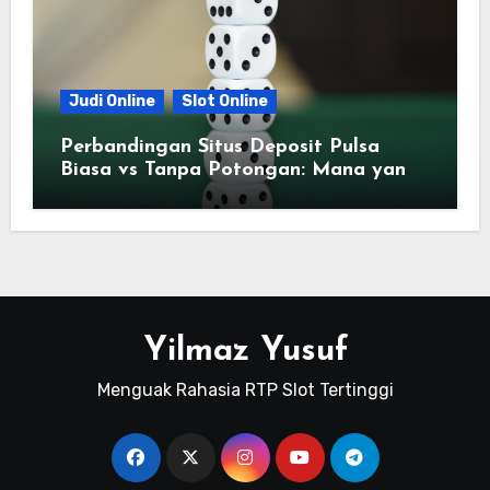
Judi Online
Slot Online
Perbandingan Situs Deposit Pulsa
Biasa vs Tanpa Potongan: Mana yang
Cuan?
Yilmaz Yusuf
Menguak Rahasia RTP Slot Tertinggi