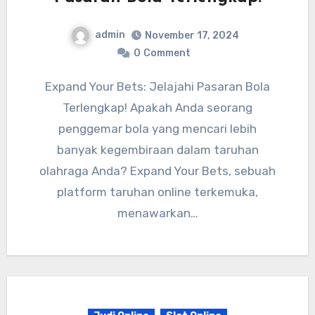
admin
November 17, 2024
0
Comment
Expand Your Bets: Jelajahi Pasaran Bola
Terlengkap! Apakah Anda seorang
penggemar bola yang mencari lebih
banyak kegembiraan dalam taruhan
olahraga Anda? Expand Your Bets, sebuah
platform taruhan online terkemuka,
menawarkan…