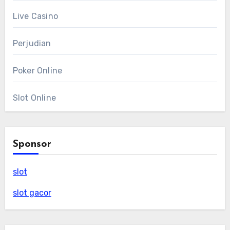
Live Casino
Perjudian
Poker Online
Slot Online
Sponsor
slot
slot gacor