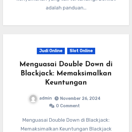
adalah panduan…
Judi Online
Slot Online
Menguasai Double Down di
Blackjack: Memaksimalkan
Keuntungan
admin
November 26, 2024
0
Comment
Menguasai Double Down di Blackjack:
Memaksimalkan Keuntungan Blackjack