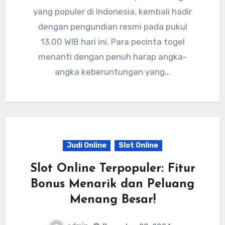
yang populer di Indonesia, kembali hadir
dengan pengundian resmi pada pukul
13.00 WIB hari ini. Para pecinta togel
menanti dengan penuh harap angka-
angka keberuntungan yang…
Judi Online
Slot Online
Slot Online Terpopuler: Fitur
Bonus Menarik dan Peluang
Menang Besar!