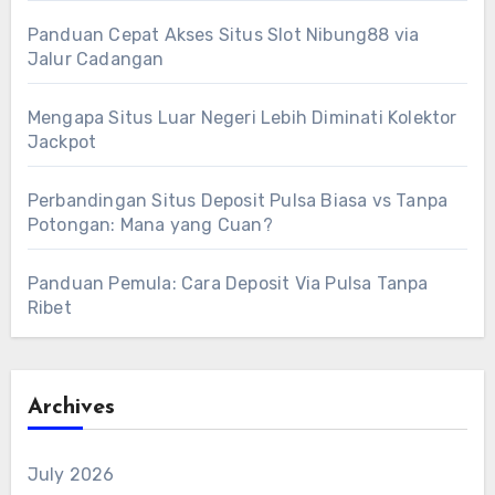
Panduan Cepat Akses Situs Slot Nibung88 via
Jalur Cadangan
Mengapa Situs Luar Negeri Lebih Diminati Kolektor
Jackpot
Perbandingan Situs Deposit Pulsa Biasa vs Tanpa
Potongan: Mana yang Cuan?
Panduan Pemula: Cara Deposit Via Pulsa Tanpa
Ribet
Archives
July 2026