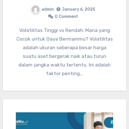
admin
January 6, 2025
0
Comment
Volatilitas Tinggi vs Rendah: Mana yang
Cocok untuk Gaya Bermainmu? Volatilitas
adalah ukuran seberapa besar harga
suatu aset bergerak naik atau turun
dalam jangka waktu tertentu. Ini adalah
faktor penting…