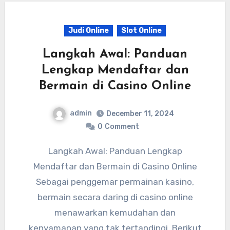
Judi Online
Slot Online
Langkah Awal: Panduan
Lengkap Mendaftar dan
Bermain di Casino Online
admin
December 11, 2024
0
Comment
Langkah Awal: Panduan Lengkap
Mendaftar dan Bermain di Casino Online
Sebagai penggemar permainan kasino,
bermain secara daring di casino online
menawarkan kemudahan dan
kenyamanan yang tak tertandingi. Berikut