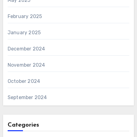
May 2025
February 2025
January 2025
December 2024
November 2024
October 2024
September 2024
Categories