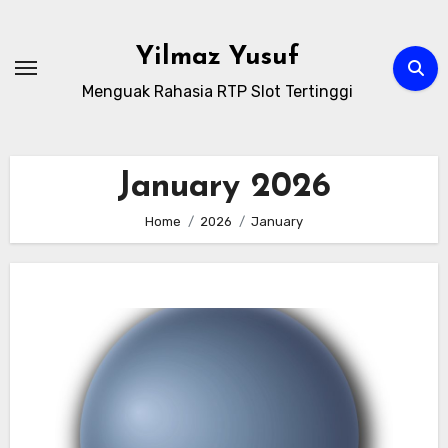
Skip
to
Yilmaz Yusuf
content
Menguak Rahasia RTP Slot Tertinggi
January 2026
Home
2026
January