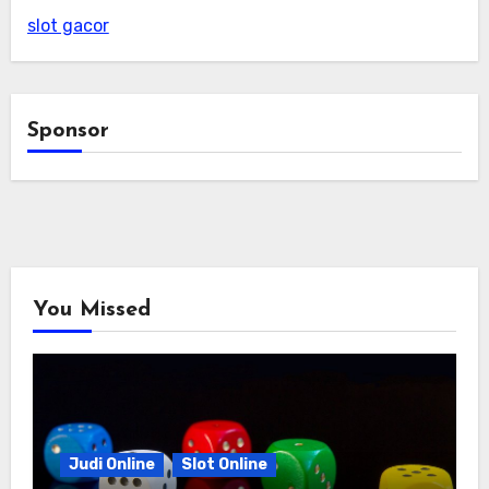
slot gacor
Sponsor
You Missed
Judi Online
Slot Online