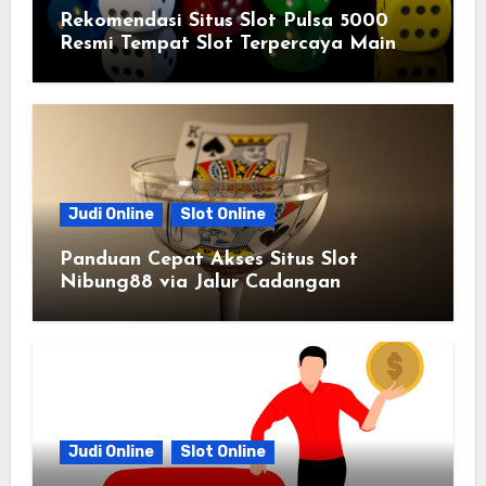
Rekomendasi Situs Slot Pulsa 5000
Resmi Tempat Slot Terpercaya Main
Judi Online
Slot Online
Panduan Cepat Akses Situs Slot
Nibung88 via Jalur Cadangan
Judi Online
Slot Online