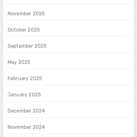
November 2025
October 2025
September 2025
May 2025
February 2025
January 2025
December 2024
November 2024