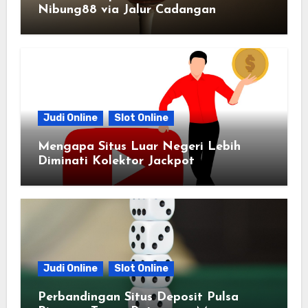
Nibung88 via Jalur Cadangan
Judi Online
Slot Online
Mengapa Situs Luar Negeri Lebih
Diminati Kolektor Jackpot
Judi Online
Slot Online
Perbandingan Situs Deposit Pulsa