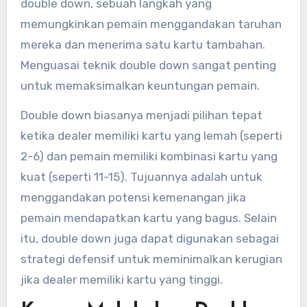
double down, sebuah langkah yang
memungkinkan pemain menggandakan taruhan
mereka dan menerima satu kartu tambahan.
Menguasai teknik double down sangat penting
untuk memaksimalkan keuntungan pemain.
Double down biasanya menjadi pilihan tepat
ketika dealer memiliki kartu yang lemah (seperti
2-6) dan pemain memiliki kombinasi kartu yang
kuat (seperti 11-15). Tujuannya adalah untuk
menggandakan potensi kemenangan jika
pemain mendapatkan kartu yang bagus. Selain
itu, double down juga dapat digunakan sebagai
strategi defensif untuk meminimalkan kerugian
jika dealer memiliki kartu yang tinggi.