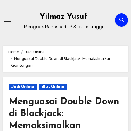
Skip
to
Yilmaz Yusuf
content
Menguak Rahasia RTP Slot Tertinggi
Home
Judi Online
Menguasai Double Down di Blackjack: Memaksimalkan
Keuntungan
Judi Online
Slot Online
Menguasai Double Down
di Blackjack:
Memaksimalkan