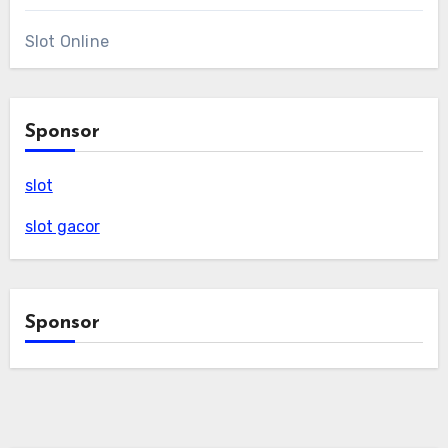
Slot Online
Sponsor
slot
slot gacor
Sponsor