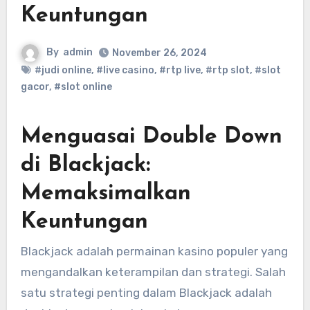
Keuntungan
By
admin
November 26, 2024
#judi online
,
#live casino
,
#rtp live
,
#rtp slot
,
#slot
gacor
,
#slot online
Menguasai Double Down
di Blackjack:
Memaksimalkan
Keuntungan
Blackjack adalah permainan kasino populer yang
mengandalkan keterampilan dan strategi. Salah
satu strategi penting dalam Blackjack adalah