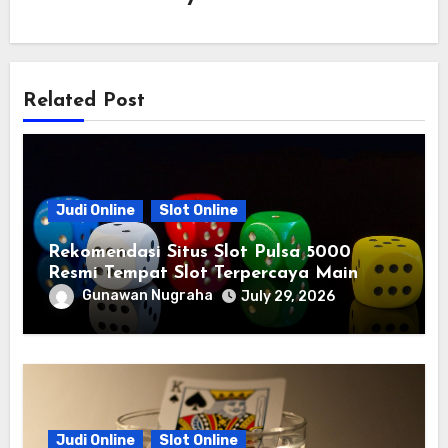
Related Post
Judi Online
Slot Online
Rekomendasi Situs Slot Pulsa 5000
Resmi Tempat Slot Terpercaya Main
Gunawan Nugraha
July 29, 2026
Judi Online
Slot Online