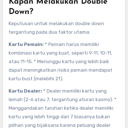
Kapan Melakukan Double
Down?
Keputusan untuk melakukan double down
tergantung pada dua faktor utama:
Kartu Pemain:
* Pemain harus memiliki
kombinasi kartu yang kuat, seperti 9-11, 10-11,
atau 11-15. * Menunggu kartu yang lebih baik
dapat meningkatkan risiko pemain mendapat
kartu bust (melebihi 21).
Kartu Dealer:
* Dealer memiliki kartu yang
lemah (2-6 atau 7, tergantung aturan kasino). *
Menggandakan taruhan ketika dealer memiliki
kartu yang lebih tinggi dari 7 biasanya bukan
pilihan yang bijaksana karena peluang dealer