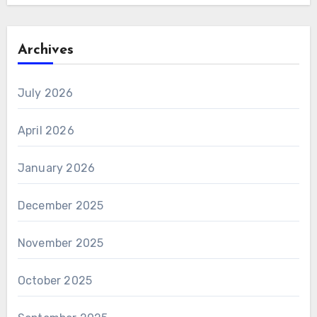
Archives
July 2026
April 2026
January 2026
December 2025
November 2025
October 2025