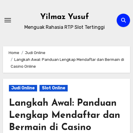
Skip
to
Yilmaz Yusuf
content
Menguak Rahasia RTP Slot Tertinggi
Home
Judi Online
Langkah Awal: Panduan Lengkap Mendaftar dan Bermain di
Casino Online
Judi Online
Slot Online
Langkah Awal: Panduan
Lengkap Mendaftar dan
Bermain di Casino