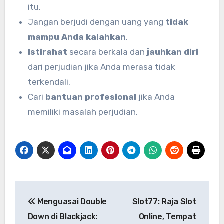
itu.
Jangan berjudi dengan uang yang
tidak
mampu Anda kalahkan
.
Istirahat
secara berkala dan
jauhkan diri
dari perjudian jika Anda merasa tidak
terkendali.
Cari
bantuan profesional
jika Anda
memiliki masalah perjudian.
Post
Menguasai Double
Slot77: Raja Slot
navigation
Down di Blackjack:
Online, Tempat