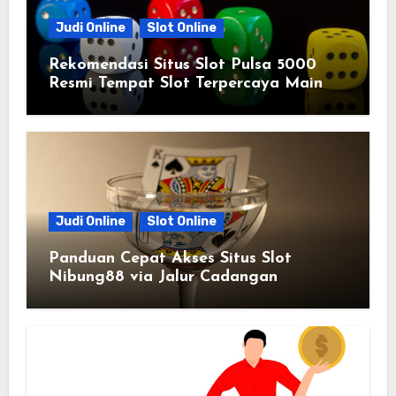
Judi Online
Slot Online
Rekomendasi Situs Slot Pulsa 5000
Resmi Tempat Slot Terpercaya Main
Judi Online
Slot Online
Panduan Cepat Akses Situs Slot
Nibung88 via Jalur Cadangan