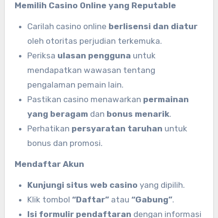
Memilih Casino Online yang Reputable
Carilah casino online
berlisensi dan diatur
oleh otoritas perjudian terkemuka.
Periksa
ulasan pengguna
untuk
mendapatkan wawasan tentang
pengalaman pemain lain.
Pastikan casino menawarkan
permainan
yang beragam
dan
bonus menarik
.
Perhatikan
persyaratan taruhan
untuk
bonus dan promosi.
Mendaftar Akun
Kunjungi situs web casino
yang dipilih.
Klik tombol
“Daftar”
atau
“Gabung”
.
Isi formulir pendaftaran
dengan informasi