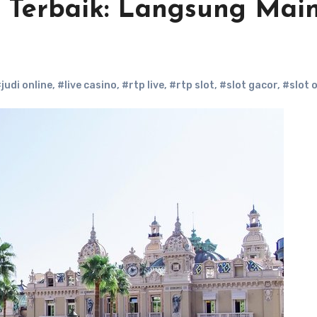
0 Terbaik: Langsung Main
judi online
,
#live casino
,
#rtp live
,
#rtp slot
,
#slot gacor
,
#slot o