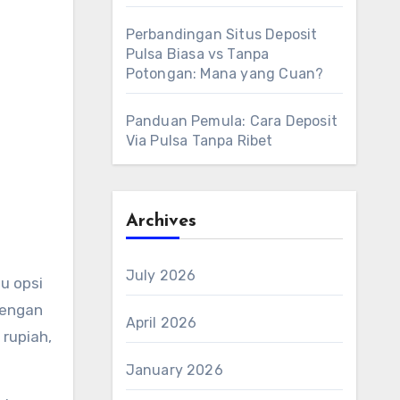
Perbandingan Situs Deposit
Pulsa Biasa vs Tanpa
Potongan: Mana yang Cuan?
Panduan Pemula: Cara Deposit
Via Pulsa Tanpa Ribet
Archives
July 2026
dengan
April 2026
 rupiah,
January 2026