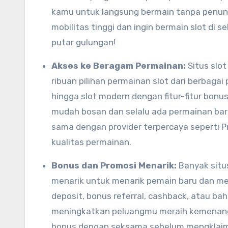
kamu untuk langsung bermain tanpa penund
mobilitas tinggi dan ingin bermain slot di se
putar gulungan!
Akses ke Beragam Permainan:
Situs slo
ribuan pilihan permainan slot dari berbagai 
hingga slot modern dengan fitur-fitur bon
mudah bosan dan selalu ada permainan baru
sama dengan provider terpercaya seperti P
kualitas permainan.
Bonus dan Promosi Menarik:
Banyak situ
menarik untuk menarik pemain baru dan me
deposit, bonus referral, cashback, atau ba
meningkatkan peluangmu meraih kemenang
bonus dengan seksama sebelum mengklai