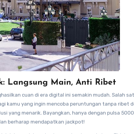
ik: Langsung Main, Anti Ribet
 bagi kamu yang ingin mencoba peruntungan tanpa ribet 
olusi yang menarik. Bayangkan, hanya dengan pulsa 5000
dan berharap mendapatkan jackpot!