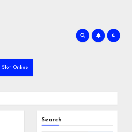
Slot Online
Search