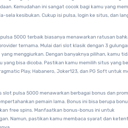
aan. Kemudahan ini sangat cocok bagi kamu yang memi
la-sela kesibukan. Cukup isi pulsa, login ke situs, dan la
t pulsa 5000 terbaik biasanya menawarkan ratusan bah
provider ternama. Mulai dari slot klasik dengan 3 gulung
us yang menggiurkan. Dengan banyaknya pilihan, kamu ti
 yang bisa dicoba. Pastikan kamu memilih situs yang be
ragmatic Play, Habanero, Joker123, dan PG Soft untuk 
s slot pulsa 5000 menawarkan berbagai bonus dan prom
mpertahankan pemain lama. Bonus ini bisa berupa bonu
hkan free spins. Manfaatkan bonus-bonus ini untuk
an. Namun, pastikan kamu membaca syarat dan keten
mnya.