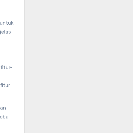
 untuk
jelas
itur-
fitur
kan
coba