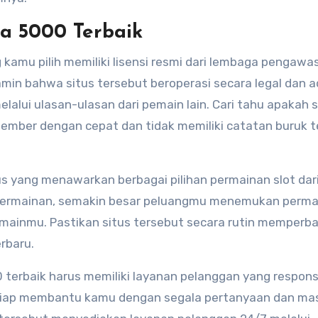
sa 5000 Terbaik
 kamu pilih memiliki lisensi resmi dari lembaga pengawa
amin bahwa situs tersebut beroperasi secara legal dan ad
melalui ulasan-ulasan dari pemain lain. Cari tahu apakah s
ber dengan cepat dan tidak memiliki catatan buruk t
tus yang menawarkan berbagai pilihan permainan slot dar
n permainan, semakin besar peluangmu menemukan perm
rmainmu. Pastikan situs tersebut secara rutin memperba
rbaru.
0 terbaik harus memiliki layanan pelanggan yang respons
s siap membantu kamu dengan segala pertanyaan dan ma