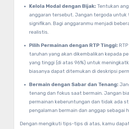
Kelola Modal dengan Bijak:
Tentukan ang
anggaran tersebut. Jangan tergoda untuk 
signifikan. Bagi anggaranmu menjadi bebe
realistis.
Pilih Permainan dengan RTP Tinggi:
RTP 
taruhan yang akan dikembalikan kepada pem
yang tinggi (di atas 96%) untuk meningka
biasanya dapat ditemukan di deskripsi perm
Bermain dengan Sabar dan Tenang:
Jang
tenang dan fokus saat bermain. Jangan bi
permainan keberuntungan dan tidak ada s
pengalaman bermain dan anggap sebagai h
Dengan mengikuti tips-tips di atas, kamu da