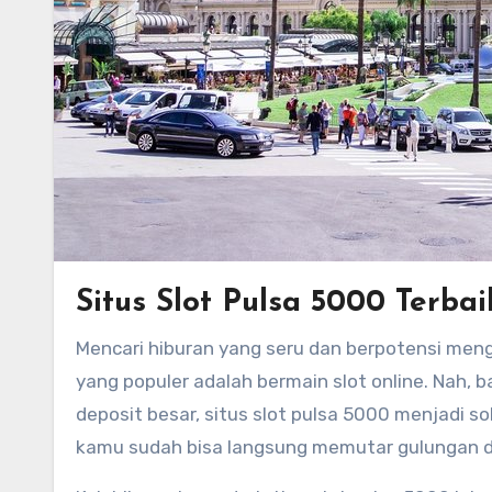
Situs Slot Pulsa 5000 Terba
Mencari hiburan yang seru dan berpotensi menghasilkan cuan di era digital ini semakin mudah. Salah satu opsi
yang populer adalah bermain slot online. Nah,
deposit besar, situs slot pulsa 5000 menjadi s
kamu sudah bisa langsung memutar gulungan 