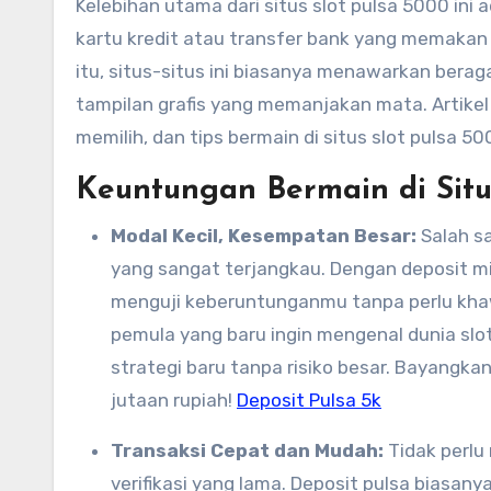
Kelebihan utama dari situs slot pulsa 5000 ini
kartu kredit atau transfer bank yang memakan 
itu, situs-situs ini biasanya menawarkan berag
tampilan grafis yang memanjakan mata. Artike
memilih, dan tips bermain di situs slot pulsa
Keuntungan Bermain di Situ
Modal Kecil, Kesempatan Besar:
Salah sa
yang sangat terjangkau. Dengan deposit m
menguji keberuntunganmu tanpa perlu khawa
pemula yang baru ingin mengenal dunia slo
strategi baru tanpa risiko besar. Bayangk
jutaan rupiah!
Deposit Pulsa 5k
Transaksi Cepat dan Mudah:
Tidak perlu
verifikasi yang lama. Deposit pulsa biasan