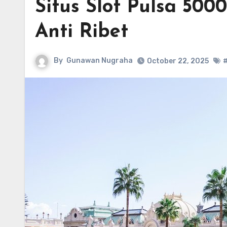
Situs Slot Pulsa 500
Anti Ribet
By
Gunawan Nugraha
October 22, 2025
#